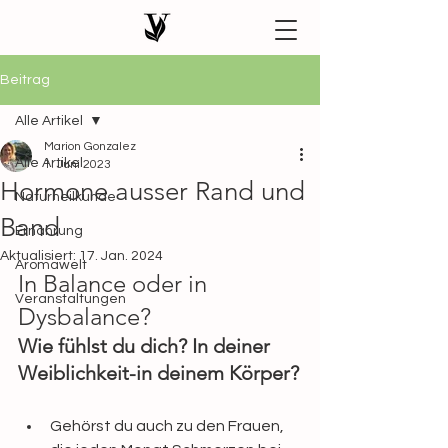
Beitrag
Alle Artikel
Marion Gonzalez
Alle Artikel
1. Juni 2023
Hormone ausser Rand und
Naturheilkunde
Band
Ernährung
Aktualisiert:
17. Jan. 2024
Aromawelt
In Balance oder in 
Veranstaltungen
Dysbalance?
Wie fühlst du dich? In deiner 
Weiblichkeit-in deinem Körper?
Gehörst du auch zu den Frauen, 