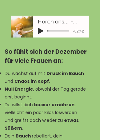
Hören anstatt lese
Marion
-02:42
So fühlt sich der Dezember
für viele Frauen an:
Du wachst auf mit
Druck im Bauch
und
Chaos im Kopf.
Null Energie,
obwohl der Tag gerade
erst beginnt.
Du willst dich
besser ernähren
,
vielleicht ein paar Kilos loswerden
und greifst doch wieder zu
etwas
Süßem
.
Dein
Bauch
rebelliert, dein