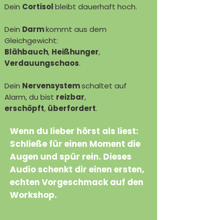
Dein
Cortisol
bleibt dauerhaft hoch.
Dein
Darm
kommt aus dem
Gleichgewicht:
Blähbauch
,
Heißhunger
,
Verdauungschaos
.
Dein
Nervensystem
schaltet auf
Alarm, du bist
reizbar
,
erschöpft
,
überfordert
.
Wenn du lieber hörst als liest:
Schließe für einen Moment die
Augen und spür rein. Dieses
Audio schenkt dir einen ersten,
echten Vorgeschmack auf den
Workshop.