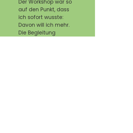
Der Workshop war so
auf den Punkt, dass
ich sofort wusste:
Davon will ich mehr.
Die Begleitung
danach war eine
super Entscheidung
für mich und meinen
Körper.