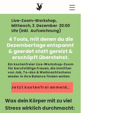
Live-Zoom-Workshop,
Mittwoch, 3. Dezember· 20:00
Uhr (inkl. Aufzeichnung)
4 Tools, mit denen du die
Dezembertage entspannt
& geerdet statt gereizt &
erschöpft überstehst.
Ein kostenfreier Live-Workshop-Zoom
für berufstätige Frauen, die inmitten
von Job, To-dos & Weihnachtschaos
wieder in ihre Balance finden wollen.
Jetzt kostenfrei anmelden!
Was dein Körper mit zu viel
Stress wirklich durchmacht: