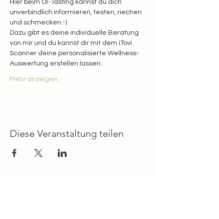
Hier beim Öl-Tasting kannst du dich 
unverbindlich informieren, testen, riechen 
und schmecken:-)
Dazu gibt es deine individuelle Beratung 
von mir und du kannst dir mit dem iTovi 
Scanner deine personalisierte Wellness-
Auswertung erstellen lassen.
Mehr anzeigen
Diese Veranstaltung teilen
Marion Gonzalez | Vida Natural
Heilpraktikerin & psychologische
Beratung